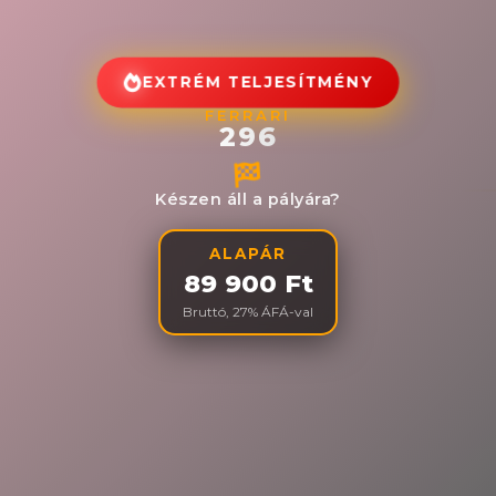
EXTRÉM TELJESÍTMÉNY
FERRARI
296
Készen áll a pályára?
ALAPÁR
89 900 Ft
Bruttó, 27% ÁFÁ-val