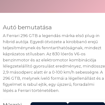
Autó bemutatása
A Ferrari 296 GTB a legendás márka első plug-in
hibrid autója. Egyedi ötvözete a kirobbanó erejű
teljesítménynek és fenntarthatóságnak, mindezt
káprázatos stílusban. Az 830 lóerős V6-os
benzinmotor és az elektromotor kombinációja
lélegzetelállító gyorsulást eredményez, mindössze
2,9 másodperc alatt ér a 0-100 km/h sebességre. A
296 GTB, melynek ívelő formái a légellenállást és a
figyelmet is rabul ejtik, egy újszerű, forradalmi
lépés a Ferrari történetében.