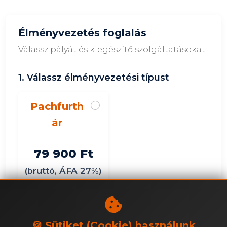
Élményvezetés foglalás
Válassz pályát és kiegészítő szolgáltatásokat
1. Válassz élményvezetési típust
Pachfurth
ár
79 900 Ft
(bruttó, ÁFA 27%)
3. Válassz extrát
🍪 Sütiket (Cookie) használunk