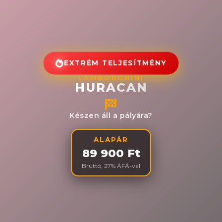
EXTRÉM TELJESÍTMÉNY
LAMBORGHINI
HURACAN
Készen áll a pályára?
ALAPÁR
89 900 Ft
Bruttó, 27% ÁFÁ-val