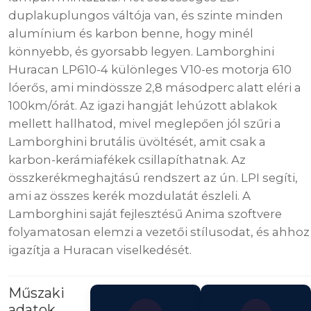
duplakuplungos váltója van, és szinte minden
alumínium és karbon benne, hogy minél
könnyebb, és gyorsabb legyen. Lamborghini
Huracan LP610-4 különleges V10-es motorja 610
lóerős, ami mindössze 2,8 másodperc alatt eléri a
100km/órát. Az igazi hangját lehúzott ablakok
mellett hallhatod, mivel meglepően jól szűri a
Lamborghini brutális üvöltését, amit csak a
karbon-kerámiafékek csillapíthatnak. Az
összkerékmeghajtású rendszert az ún. LPI segíti,
ami az összes kerék mozdulatát észleli. A
Lamborghini saját fejlesztésű Anima szoftvere
folyamatosan elemzi a vezetői stílusodat, és ahhoz
igazítja a Huracan viselkedését.
Műszaki
adatok