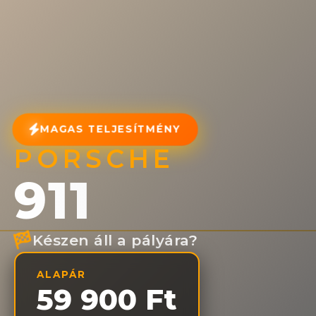
MAGAS TELJESÍTMÉNY
PORSCHE
911
Készen áll a pályára?
ALAPÁR
59 900 Ft