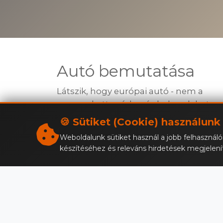
Autó bemutatása
Látszik, hogy európai autó - nem a
megszokott módon és helyen lehet
beállítani a dolgokat, mert az alkotói a
🍪 Sütiket (Cookie) használunk
dizájnt tették első helyre, nem a
Weboldalunk sütiket használ a jobb felhasználó
funkciót. Ennek ellenére kifejezetten
készítéséhez és releváns hirdetések megjelen
könnyen használható autó, ráadásul
kényelmes is is. Sokféleképpen lehet
vezetni, amire emlékezni is fog. Mint
ahogy te is… Nehéz lesz elengedni a
kormánykerekét.