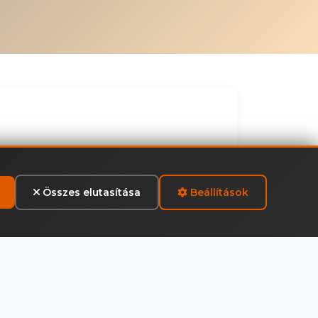
Összes elutasítása
Beállítások
Pachfurth ár
t
70 875 Ft
27%)
(bruttó, ÁFA 27%)