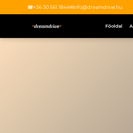
☎
+36 30 561 1844
✉
info@dreamdrive.hu
Főoldal
A