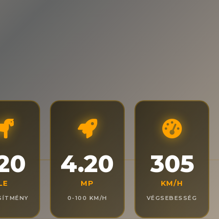
20
4.20
305
LE
MP
KM/H
SÍTMÉNY
0-100 KM/H
VÉGSEBESSÉG