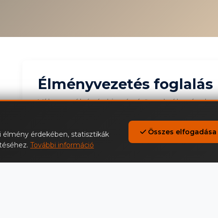
Élményvezetés foglalás
Válassz pályát és kiegészítő szolgáltatásokat
1. Válassz élményvezetési típust
Összes elfogadása
i élmény érdekében, statisztikák
ítéséhez.
További információ
30 perces
60 perces
59 900 Ft
94 900 F
(bruttó, ÁFA 27%)
(bruttó, ÁFA 