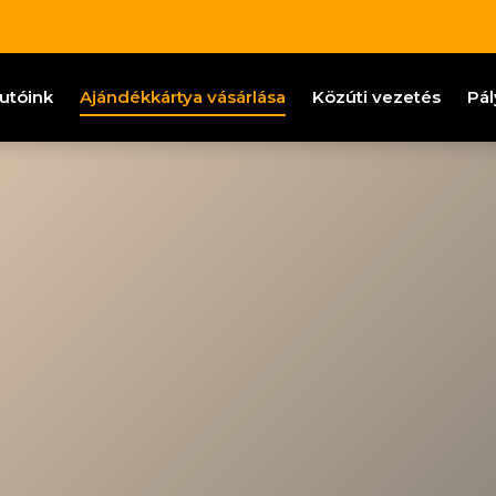
utóink
Ajándékkártya vásárlása
Közúti vezetés
Pál