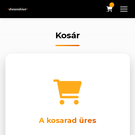
Kosár
A kosarad üres
Még nem adtál hozzá autókat a