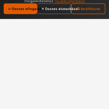
megjelenítéséhez.
További információ
Összes elfogadása
Összes elutasítása
Beállítások
A DreamDrive-ról
Magyarország vezető élményvezetési szolgáltatója.
Kínálatunkban megtalálható a legkülönlegesebb
sportautók élményvezetése professzionális
körülmények között, barátságos instruktorok
segítségével.
Gyors linkek
Főoldal