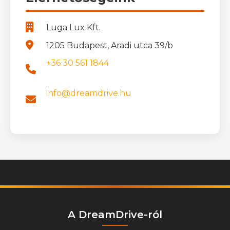
Luga Lux Kft.
1205 Budapest, Aradi utca 39/b
+36 30 561 1844
info@dreamdrive.hu
A DreamDrive-ról