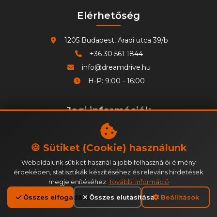
Elérhetőség
1205 Budapest, Aradi utca 39/b
+36 30 561 1844
info@dreamdrive.hu
H-P: 9:00 - 16:00
Jogi információk
Adatvédelmi tájékoztató
🍪 Sütiket (Cookie) használunk
Általános Szerződési Feltételek
Cookie szabályzat
Weboldalunk sütiket használ a jobb felhasználói élmény
érdekében, statisztikák készítéséhez és releváns hirdetések
Cégjegyzékszám: 01 09 982253
megjelenítéséhez.
További információ
Adószám: 23871159-2-41
Összes elfogadása
Összes elutasítása
Beállítások