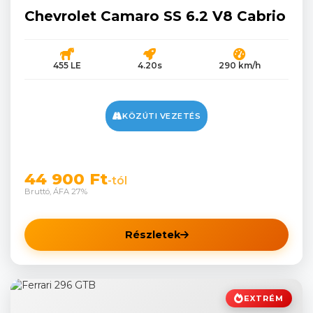
Chevrolet Camaro SS 6.2 V8 Cabrio
455 LE
4.20s
290 km/h
KÖZÚTI VEZETÉS
44 900 Ft
-tól
Bruttó, ÁFA 27%
Részletek
EXTRÉM