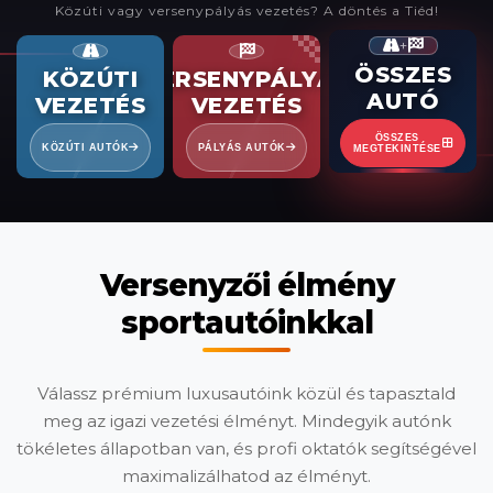
Közúti vagy versenypályás vezetés? A döntés a Tiéd!
+
ÖSSZES
KÖZÚTI
VERSENYPÁLYÁS
AUTÓ
VEZETÉS
VEZETÉS
ÖSSZES
KÖZÚTI AUTÓK
PÁLYÁS AUTÓK
MEGTEKINTÉSE
Versenyzői élmény
sportautóinkkal
Válassz prémium luxusautóink közül és tapasztald
meg az igazi vezetési élményt. Mindegyik autónk
tökéletes állapotban van, és profi oktatók segítségével
maximalizálhatod az élményt.