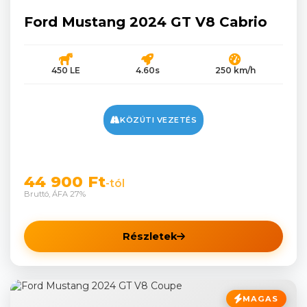
Ford Mustang 2024 GT V8 Cabrio
450 LE
4.60s
250 km/h
KÖZÚTI VEZETÉS
44 900 Ft
-tól
Bruttó, ÁFA 27%
Részletek
MAGAS