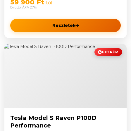
59 900 Ft
-tól
Bruttó, ÁFA 27%
Részletek
EXTRÉM
Tesla Model S Raven P100D
Performance