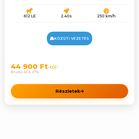
612 LE
2.40s
250 km/h
KÖZÚTI VEZETÉS
44 900 Ft
-tól
Bruttó, ÁFA 27%
Részletek