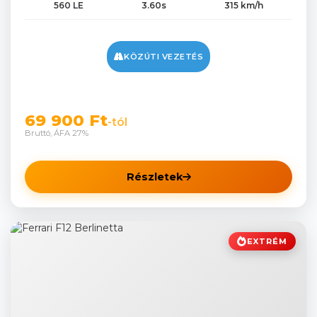
560 LE
3.60s
315 km/h
KÖZÚTI VEZETÉS
69 900 Ft
-tól
Bruttó, ÁFA 27%
Részletek
EXTRÉM