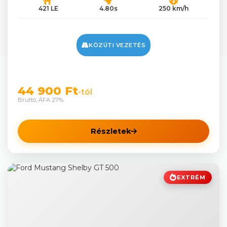
421 LE
4.80s
250 km/h
KÖZÚTI VEZETÉS
44 900 Ft
-tól
Bruttó, ÁFA 27%
Részletek
EXTRÉM