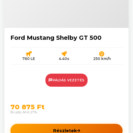
Ford Mustang Shelby GT 500
760 LE
4.40s
250 km/h
PÁLYÁS VEZETÉS
70 875 Ft
Bruttó, ÁFA 27%
Részletek