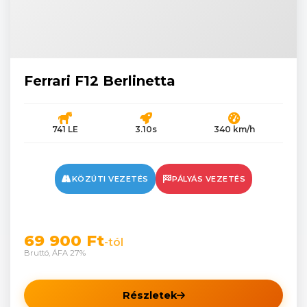
Ferrari F12 Berlinetta
741 LE
3.10s
340 km/h
KÖZÚTI VEZETÉS
PÁLYÁS VEZETÉS
69 900 Ft
-tól
Bruttó, ÁFA 27%
Részletek