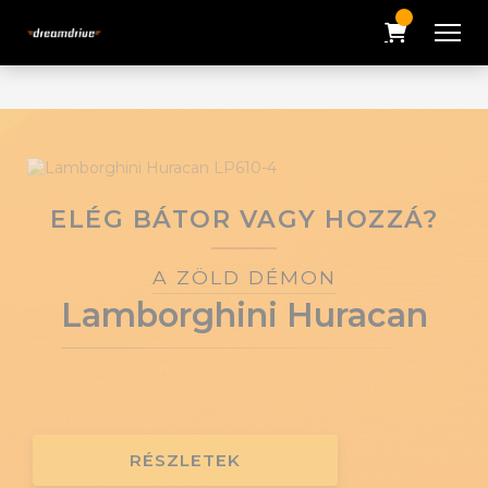
ELÉG BÁTOR VAGY HOZZÁ?
A KLASSZIKUS
Ferrari F12
RÉSZLETEK