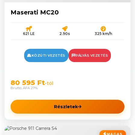
Maserati MC20
621 LE
2.90s
325 km/h
KÖZÚTI VEZETÉS
PÁLYÁS VEZETÉS
80 595 Ft
-tól
Bruttó, ÁFA 27%
Részletek
MAGAS