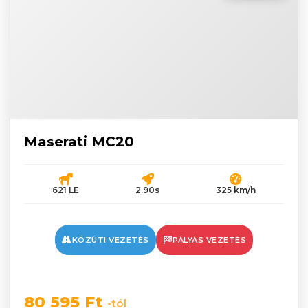
Maserati MC20
621 LE
2.90s
325 km/h
KÖZÚTI VEZETÉS
PÁLYÁS VEZETÉS
80 595 Ft
-tól