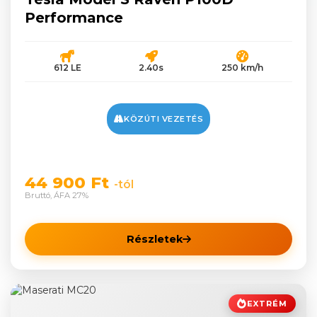
Performance
612 LE
2.40s
250 km/h
KÖZÚTI VEZETÉS
44 900 Ft
-tól
Bruttó, ÁFA 27%
Részletek
EXTRÉM