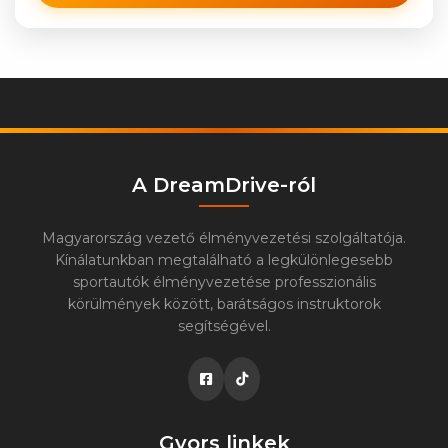
A DreamDrive-ról
Magyarország vezető élményvezetési szolgáltatója.
Kínálatunkban megtalálható a legkülönlegesebb
sportautók élményvezetése professzionális
körülmények között, barátságos instruktorok
segítségével.
Gyors linkek