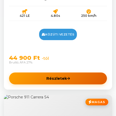
421 LE
4.80s
250 km/h
KÖZÚTI VEZETÉS
44 900 Ft
-tól
Bruttó, ÁFA 27%
Részletek
MAGAS