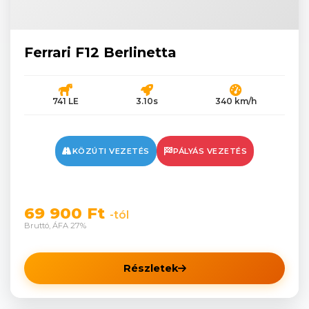
Ferrari F12 Berlinetta
741 LE
3.10s
340 km/h
KÖZÚTI VEZETÉS
PÁLYÁS VEZETÉS
69 900 Ft
-tól
Bruttó, ÁFA 27%
Részletek