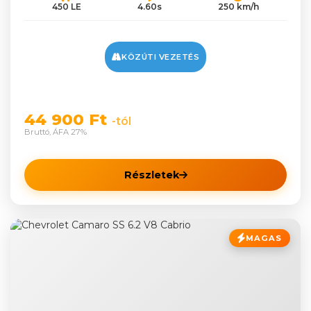
450 LE
4.60s
250 km/h
KÖZÚTI VEZETÉS
44 900 Ft
-tól
Bruttó, ÁFA 27%
Részletek
MAGAS