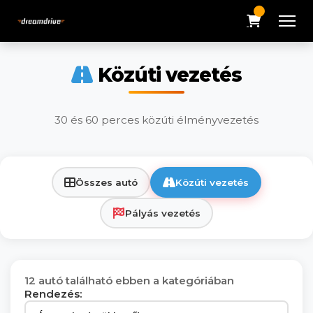
Közúti vezetés
30 és 60 perces közúti élményvezetés
Összes autó
Közúti vezetés
Pályás vezetés
12 autó található ebben a kategóriában
Rendezés: