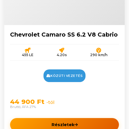
Chevrolet Camaro SS 6.2 V8 Cabrio
455 LE
4.20s
290 km/h
KÖZÚTI VEZETÉS
44 900 Ft
-tól
Bruttó, ÁFA 27%
Részletek