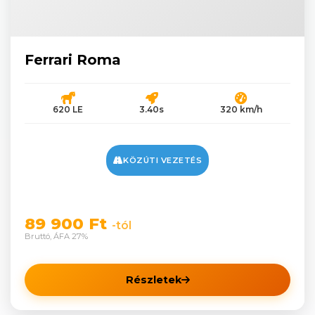
Ferrari Roma
620 LE
3.40s
320 km/h
KÖZÚTI VEZETÉS
89 900 Ft
-tól
Bruttó, ÁFA 27%
Részletek