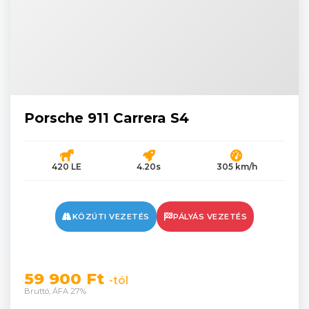
Porsche 911 Carrera S4
420 LE
4.20s
305 km/h
KÖZÚTI VEZETÉS
PÁLYÁS VEZETÉS
59 900 Ft
-tól
Bruttó, ÁFA 27%