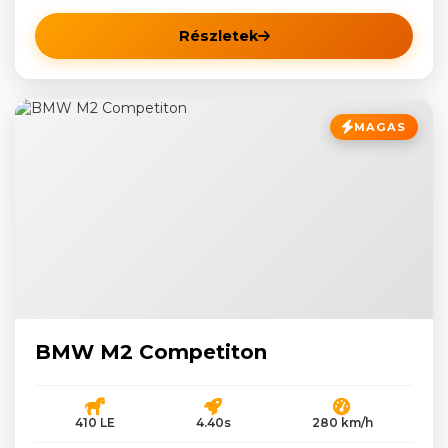
Részletek
MAGAS
BMW M2 Competiton
410 LE
4.40s
280 km/h