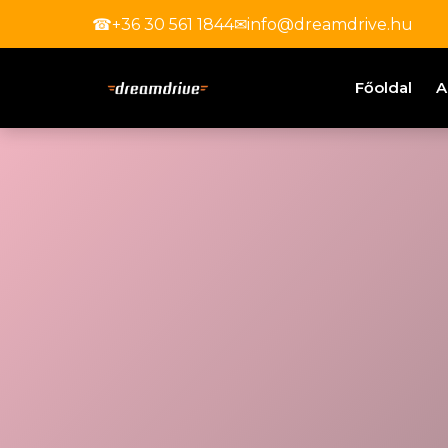
☎
+36 30 561 1844
✉
info@dreamdrive.hu
Főoldal
A