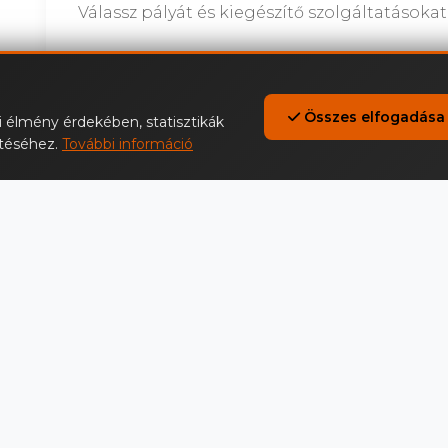
Válassz pályát és kiegészítő szolgáltatásokat
1. Válassz élményvezetési típust
Összes elfogadása
30 perces
60 perces
i élmény érdekében, statisztikák
ítéséhez.
További információ
89 900 Ft
119 900 F
(bruttó, ÁFA 27%)
(bruttó, ÁFA 
3. Válassz extrát
Extra szolgáltatások