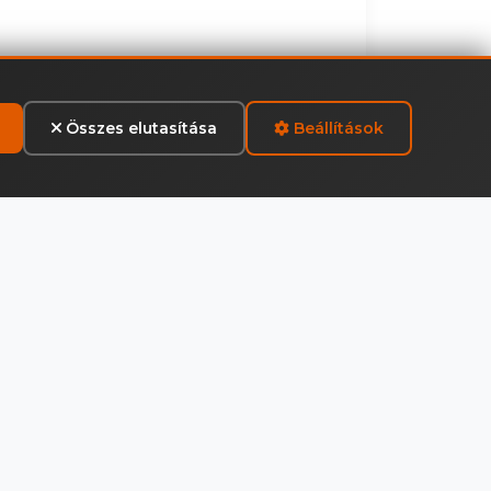
Összes elutasítása
Beállítások
Pachfurth ár
t
89 900 Ft
27%)
(bruttó, ÁFA 27%)