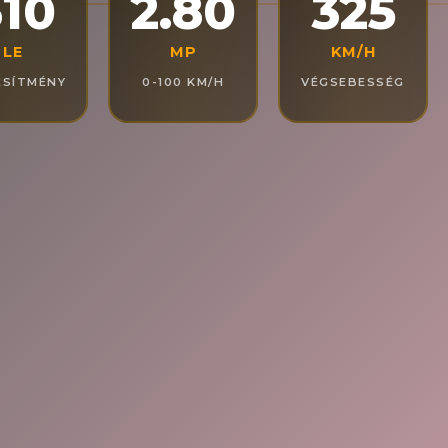
10
2.80
325
LE
MP
KM/H
ESÍTMÉNY
0-100 KM/H
VÉGSEBESSÉG