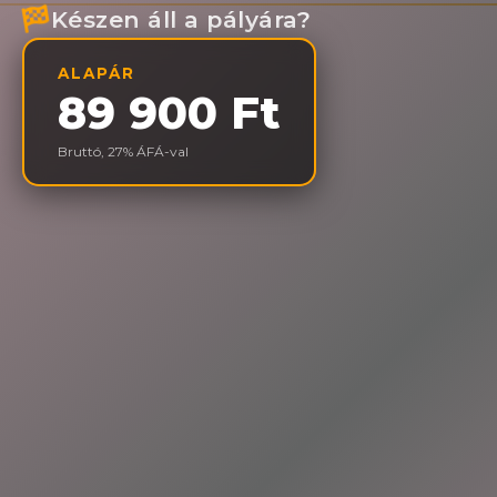
Készen áll a pályára?
ALAPÁR
89 900 Ft
Bruttó, 27% ÁFÁ-val