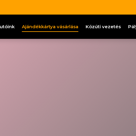
utóink
Ajándékkártya vásárlása
Közúti vezetés
Pál